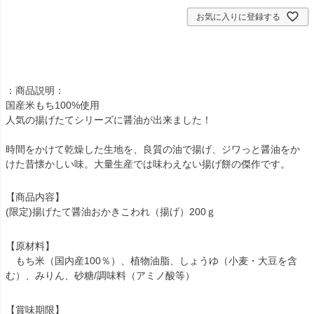
お気に入りに登録する
：商品説明：
国産米もち100%使用
人気の揚げたてシリーズに醤油が出来ました！
時間をかけて乾燥した生地を、良質の油で揚げ、ジワっと醤油をか
けた昔懐かしい味。大量生産では味わえない揚げ餅の傑作です。
【商品内容】
(限定)揚げたて醤油おかきこわれ（揚げ）200ｇ
【原材料】
もち米（国内産100％）、植物油脂、しょうゆ（小麦・大豆を含
む）、みりん、砂糖/調味料（アミノ酸等）
【賞味期限】