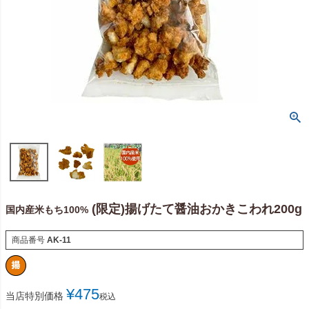
(限定)揚げたて醤油おかきこわれ200g
国内産米もち100%
商品番号
AK-11
¥
475
当店特別価格
税込