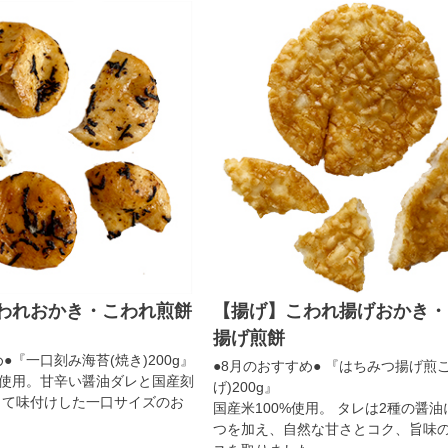
われおかき・こわれ煎餅
【揚げ】こわれ揚げおかき・
揚げ煎餅
●『一口刻み海苔(焼き)200g』
●8月のおすすめ● 『はちみつ揚げ煎
％使用。甘辛い醤油ダレと国産刻
げ)200g』
して味付けした一口サイズのお
国産米100%使用。 タレは2種の醤
つを加え、自然な甘さとコク、旨味