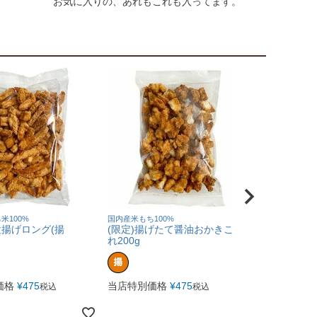
お気に入りの、あれもこれも入ってます。
米100%
国内産米もち100%
国内産もち米10
粒揚げロング(揚
(限定)揚げたて醤油おかきこわ
小餅おかき
れ200g
(焼き)200g
価格
¥
475
当店特別価格
¥
475
当店特別価
税込
税込