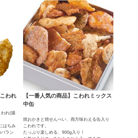
こわれ
【一番人気の商品】こわれミックス
中缶
こわれ(揚
焼おかきと焼せんべい、両方味わえる缶入り
油にはちみ
こわれです。
のバラン
たっぷり楽しめる、900g入り！