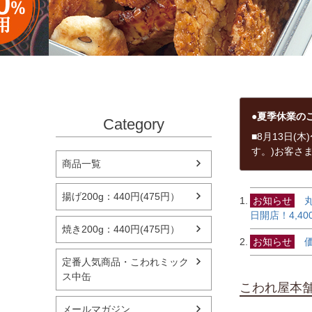
●夏季休業の
Category
■8月13日(
す。)お客さ
商品一覧
揚げ200g：440円(475円）
お知らせ
丸
日開店！4,4
焼き200g：440円(475円）
お知らせ
価
定番人気商品・こわれミック
ス中缶
こわれ屋本
メールマガジン