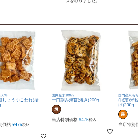
スを取りました。
00%
国内産米100%
国内産米もち
餅しょうゆこわれ(揚
一口刻み海苔(焼き)200g
(限定)米
g
げ)200g
当店特別価格
¥
475
税込
別価格
¥
475
当店特別
税込