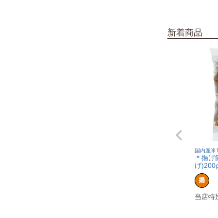
新着商品
国内産米1
＊揚げ
げ)200
当店特