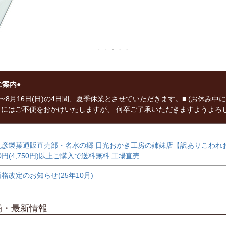
ご案内●
木)〜8月16日(日)の4日間、夏季休業とさせていただきます。■ (お休み
まにはご不便をおかけいたしますが、 何卒ご了承いただきますようよろ
彦製菓通販直売部・名水の郷 日光おかき工房の姉妹店【訳ありこわれおか
00円(4,750円)以上ご購入で送料無料 工場直売
格改定のお知らせ(25年10月)
舗・最新情報