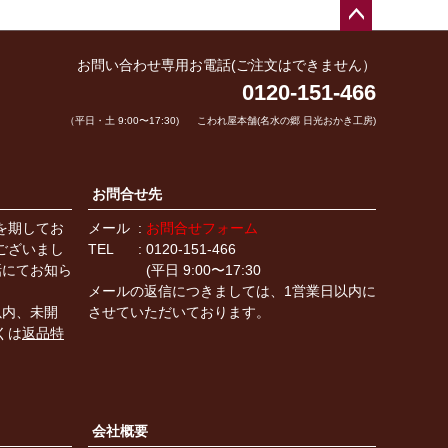
ペー
ジト
お問い合わせ専用お電話(ご注文はできません）
ップ
0120-151-466
へ
（平日・土 9:00〜17:30)
こわれ屋本舗(名水の郷 日光おかき工房)
お問合せ先
を期してお
メール
お問合せフォーム
ございまし
TEL
0120-151-466
話にてお知ら
(平日 9:00〜17:30
メールの返信につきましては、1営業日以内に
以内、未開
させていただいております。
くは
返品特
会社概要