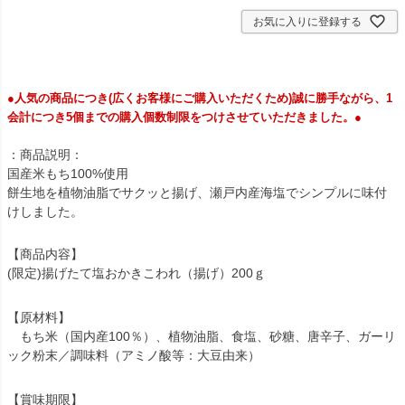
お気に入りに登録する
●人気の商品につき(広くお客様にご購入いただくため)誠に勝手ながら、1
会計につき5個までの購入個数制限をつけさせていただきました。●
：商品説明：
国産米もち100%使用
餅生地を植物油脂でサクッと揚げ、瀬戸内産海塩でシンプルに味付
けしました。
【商品内容】
(限定)揚げたて塩おかきこわれ（揚げ）200ｇ
【原材料】
もち米（国内産100％）、植物油脂、食塩、砂糖、唐辛子、ガーリ
ック粉末／調味料（アミノ酸等：大豆由来）
【賞味期限】