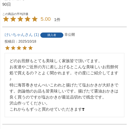
90日
5.00
1
けいちゃん
1
非公開
購入者
投稿日
2025/10/18
どのお煎餅もとても美味しく家族皆で頂いてます。

お友達やご近所の方に差し上げるとこんな美味しいお煎餅何
処で買えるの？とよく聞かれます。その度にご紹介してます
♪

特に海苔巻きせんべいこわれと揚げたて塩おかきが大好きで
す。勿論他のお品も皆美味しいです。揚げたて醤油おかきは
良く買うのですが塩おかきが最近品切れで残念です。

沢山作ってください。

これからもずっと買わせていただきます❣️