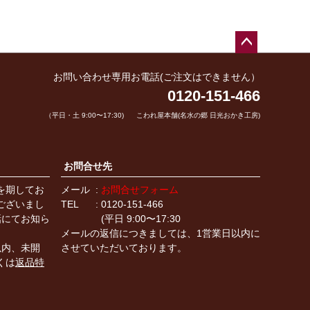
ペー
ジト
お問い合わせ専用お電話(ご注文はできません）
ップ
0120-151-466
へ
（平日・土 9:00〜17:30)
こわれ屋本舗(名水の郷 日光おかき工房)
お問合せ先
を期してお
メール
お問合せフォーム
ございまし
TEL
0120-151-466
話にてお知ら
(平日 9:00〜17:30
メールの返信につきましては、1営業日以内に
以内、未開
させていただいております。
くは
返品特