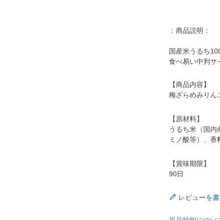
：商品説明：
国産米うるち10
食べ易い中判サ
【商品内容】
梅ざらめみりんこ
【原材料】
うるち米（国内
ミノ酸等）、香
【賞味期限】
90日
レビューを書
返品特約につい