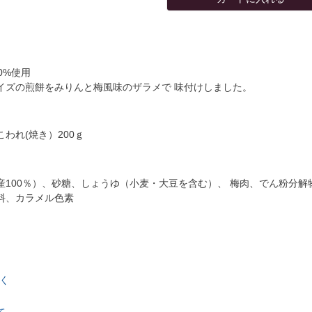
0%使用
イズの煎餅をみりんと梅風味のザラメで 味付けしました。
われ(焼き）200ｇ
産100％）、砂糖、しょうゆ（小麦・大豆を含む）、 梅肉、でん粉分
料、カラメル色素
く
て