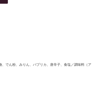
解物、でん粉、みりん、パプリカ、唐辛子、食塩／調味料（ア