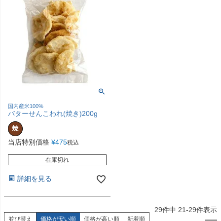
国内産米100%
バターせんこわれ(焼き)200g
当店特別価格
¥
475
税込
在庫切れ
詳細を見る
29
件中
21
-
29
件表示
並び替え
価格が安い順
価格が高い順
新着順