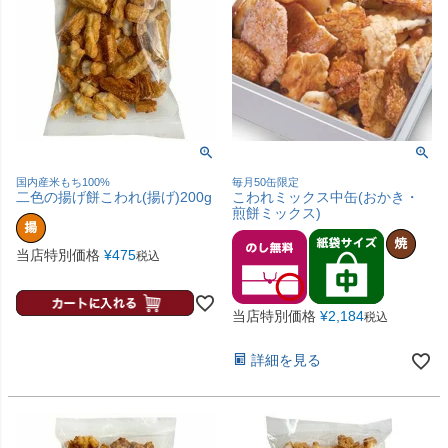
国内産米もち100%
毎月50缶限定
二色の揚げ餅こわれ(揚げ)200g
こわれミックス中缶(おかき・
煎餅ミックス)
当店特別価格
¥
475
税込
当店特別価格
¥
2,184
税込
詳細を見る