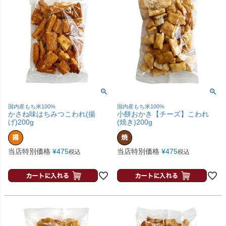
国内産もち米100%
国内産もち米100%
かさね味はちみつこわれ(揚
小餅おかき【チーズ】こわれ
げ)200g
(焼き)200g
当店特別価格
¥
475
当店特別価格
¥
475
税込
税込