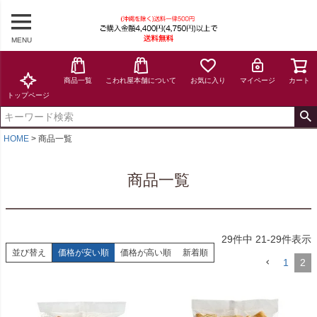
MENU
商品一覧
こわれ屋本舗について
お気に入り
マイページ
カート
トップページ
HOME
商品一覧
商品一覧
29
件中
21
-
29
件表示
並び替え
価格が安い順
価格が高い順
新着順
1
2