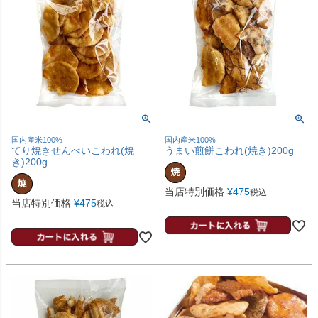
国内産米100%
国内産米100%
てり焼きせんべいこわれ(焼
うまい煎餅こわれ(焼き)200g
き)200g
当店特別価格
¥
475
税込
当店特別価格
¥
475
税込