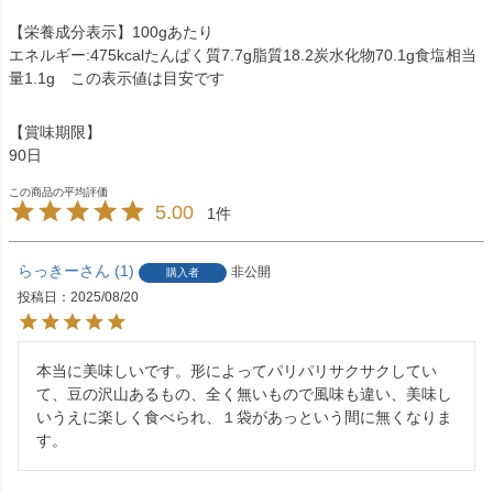
【栄養成分表示】100gあたり
エネルギー:475kcalたんぱく質7.7g脂質18.2炭水化物70.1g食塩相当
量1.1g この表示値は目安です
【賞味期限】
90日
5.00
1
らっきー
1
非公開
購入者
投稿日
2025/08/20
本当に美味しいです。形によってパリパリサクサクしてい
て、豆の沢山あるもの、全く無いもので風味も違い、美味し
いうえに楽しく食べられ、１袋があっという間に無くなりま
す。