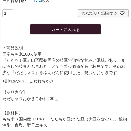
当店特別価格
税込
お気に入りに登録する
カートに入れる
：商品説明：
国産もち米100%使用
『だだちゃ豆』山形県鶴岡産の枝豆で独特な甘みと風味があり、ま
ぼろしの枝豆とも言われ、とても希少価値が高い枝豆です。その希
少な『だだちゃ豆』をふんだんに使用した、贅沢なおかきです。
●割れおかき、こわれおかき
【商品内容】
だだちゃ豆おかきこわれ200ｇ
【原材料】
もち米（国内産100％）、だだちゃ豆(えだ豆（大豆を含む）)、植物
油脂、食塩、酵母エキス