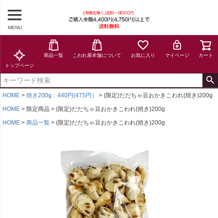
MENU
商品一覧
こわれ屋本舗について
お気に入り
マイページ
カート
トップページ
HOME
焼き200g：440円(475円）
(限定)だだちゃ豆おかきこわれ(焼き)200g
HOME
限定商品
(限定)だだちゃ豆おかきこわれ(焼き)200g
HOME
商品一覧
(限定)だだちゃ豆おかきこわれ(焼き)200g