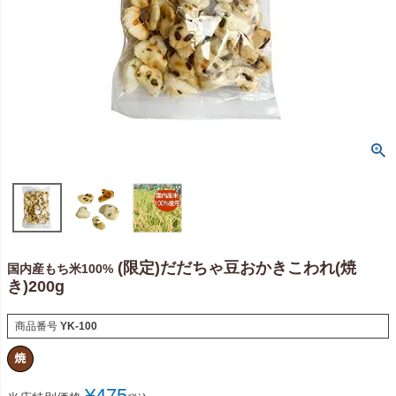
(限定)だだちゃ豆おかきこわれ(焼
国内産もち米100%
き)200g
商品番号
YK-100
¥
475